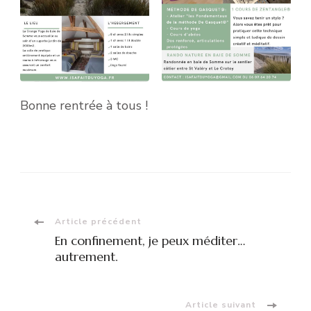
Bonne rentrée à tous !
Navigation
Article précédent
En confinement, je peux méditer…
d'article
autrement.
Article suivant