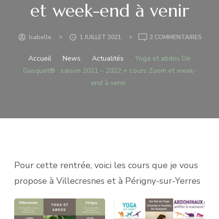
et week-end à venir
SUR
Isabelle
1 JUILLET 2021
2 COMMENTAIRES
YOGA
ET
Accueil
News
Actualités
Yoga et abdos De
ABDO
Gasquet® : saison 2021 – 2022 + cours Zoom et week-
DE
end à venir
GASQ
:
SAIS
2021
–
2022
+
COUR
Pour cette rentrée, voici les cours que je vous
ZOO
propose à Villecresnes et à Périgny-sur-Yerres
ET
WEEK
END
À