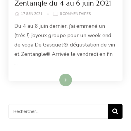
Zentangle du 4 au 6 juin 2021
SUR
17 JUIN 2021
6 COMMENTAIRES
RETOUR
Du 4 au 6 juin dernier, j’ai emmené un
SUR
LE
(très !) joyeux groupe pour un week-end
WE
de yoga De Gasquet®, dégustation de vin
YOGA,
VIN
et Zentangle® Arrivée le vendredi en fin
ET
…
ZENTANGLE
DU
4
Lire la suite
AU
6
JUIN
2021
Recherche
pour
: